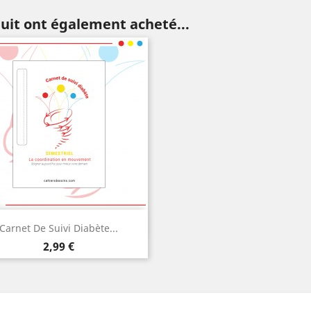
duit ont également acheté...
Aperçu rapide

Carnet De Suivi Diabète...
Prix
2,99 €