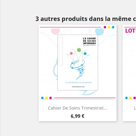
3 autres produits dans la même c
Aperçu rapide

Cahier De Soins Trimestriel...
L
Prix
6,99 €