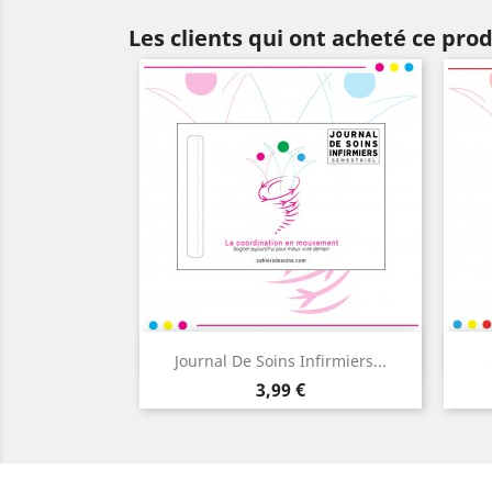
Les clients qui ont acheté ce pro
Aperçu rapide

Journal De Soins Infirmiers...
Prix
3,99 €