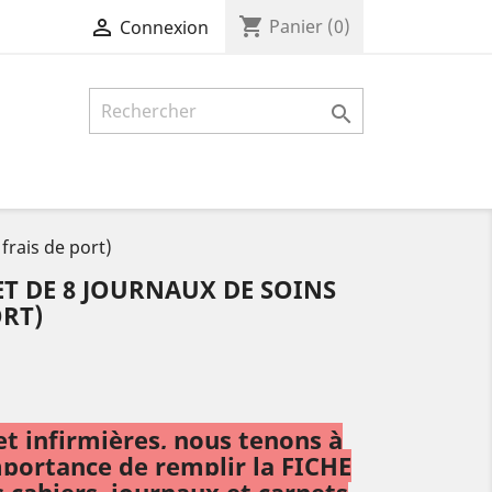
shopping_cart

Panier
(0)
Connexion

frais de port)
ET DE 8 JOURNAUX DE SOINS
ORT)
et infirmières, nous tenons à
mportance de remplir la FICHE
cahiers, journaux et carnets