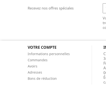
Recevez nos offres spéciales
V
tr
co
VOTRE COMPTE
I
C
Informations personnelles
3
Commandes
F
Avoirs
A
Adresses
0
É
Bons de réduction
c