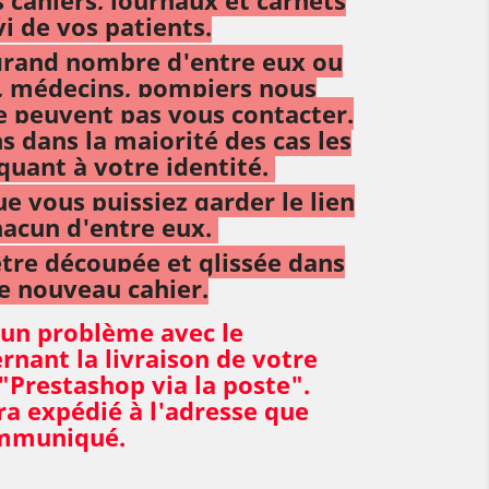
vi de vos patients.
 grand nombre d'entre eux ou
, médecins, pompiers nous
ne peuvent pas vous contacter.
 dans la majorité des cas les
quant à votre identité.
ue vous puissiez garder le lien
hacun d'entre eux.
tre découpée et glissée dans
e nouveau cahier.
 un problème avec le
rnant la livraison de votre
 "Prestashop via la poste".
ra expédié à l'adresse que
ommuniqué.