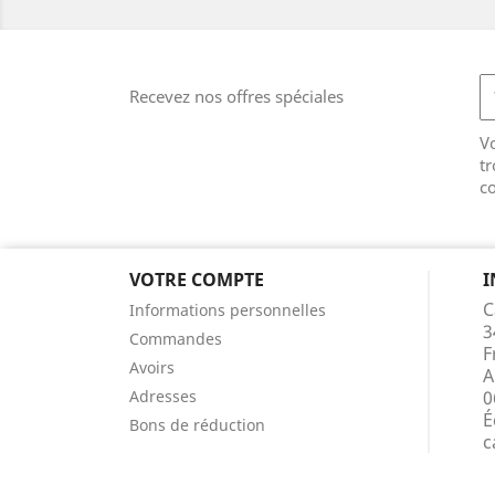
Recevez nos offres spéciales
V
tr
co
VOTRE COMPTE
I
C
Informations personnelles
3
Commandes
F
Avoirs
A
Adresses
0
É
Bons de réduction
c