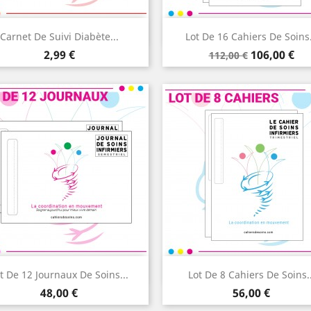
Aperçu rapide
Aperçu rapide


Carnet De Suivi Diabète...
Lot De 16 Cahiers De Soins.
Prix
Prix
Prix
2,99 €
106,00 €
112,00 €
de
base
Aperçu rapide
Aperçu rapide


t De 12 Journaux De Soins...
Lot De 8 Cahiers De Soins..
Prix
Prix
48,00 €
56,00 €