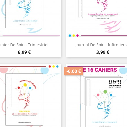
Aperçu rapide
Aperçu rapide


ahier De Soins Trimestriel...
Journal De Soins Infirmiers.
Prix
Prix
6,99 €
3,99 €
-6,00 €