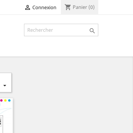
shopping_cart

Panier
(0)
Connexion

