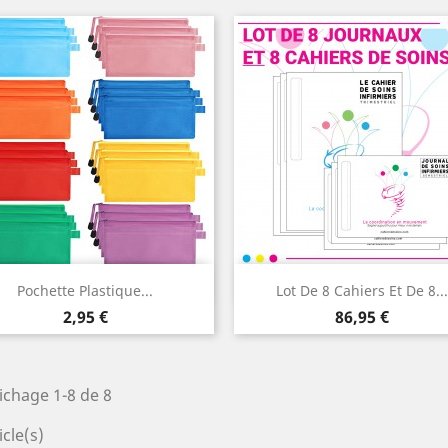
Aperçu rapide
Aperçu rapide


Pochette Plastique...
Lot De 8 Cahiers Et De 8...
Prix
Prix
2,95 €
86,95 €
ichage 1-8 de 8
icle(s)